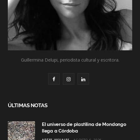
Guillermina Delupi, periodista cultural y escritora.
F
I
L
a
n
i
c
s
n
ÚLTIMAS NOTAS
e
t
k
El universo de plastilina de Mondongo
b
a
e
llega a Córdoba
o
g
d
ARTES VISUALES
AGOSTO 6, 2026