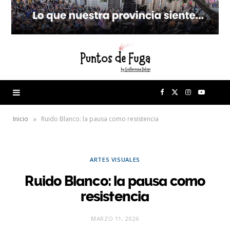
F
X
I
Y
a
(
n
o
»
Inicio
Ruido Blanco: la pausa como resistencia
c
T
s
u
ARTES VISUALES
e
w
t
T
Ruido Blanco: la pausa como
b
i
a
u
resistencia
o
t
g
b
MARZO 11, 2026