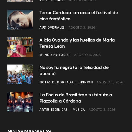
o
r
I
Terror Córdoba: arrancó el festival de
k
a
n
cine fantástico
AUDIOVISUALES
AGOSTO 5, 2026
m
Alicia Ovando y las huellas de María
Teresa León
MUNDO EDITORIAL
AGOSTO 4, 2026
No soy tu negro (o la felicidad del
pueblo)
NOTAS DE PORTADA
OPINIÓN
AGOSTO 3, 2026
La Focus de Brasil trae su tributo a
Piazzolla a Córdoba
ARTES ESCÉNICAS
MÚSICA
AGOSTO 3, 2026
NOTAS MAS VISTAS