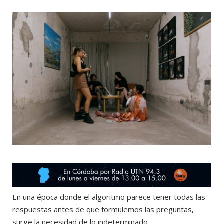
o
t
r
e
k
e
a
r
m
)
En una época donde el algoritmo parece tener todas las
respuestas antes de que formulemos las preguntas,
surge la necesidad de lo indeterminado.