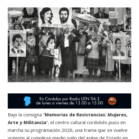
o
t
r
e
k
e
a
r
m
)
Bajo la consigna “
Memorias de Resistencias: Mujeres,
Arte y Militancia
”, el centro cultural cordobés puso en
marcha su programación 2026, una trama que se vuelve
urgente al cumplirse medio siglo del golpe de Estado en