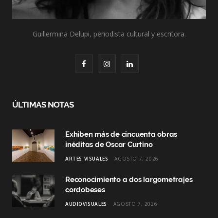
Guillermina Delupi, periodista cultural y escritora.
F
I
L
a
n
i
c
s
n
ÚLTIMAS NOTAS
e
t
k
Exhiben más de cincuenta obras
b
a
e
inéditas de Oscar Curtino
o
g
d
ARTES VISUALES
AGOSTO 7, 2026
o
r
I
Reconocimiento a dos largometrajes
k
a
n
cordobeses
AUDIOVISUALES
AGOSTO 7, 2026
m