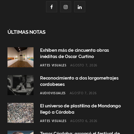
F
I
L
a
n
i
c
s
n
ÚLTIMAS NOTAS
e
t
k
Exhiben más de cincuenta obras
b
a
e
inéditas de Oscar Curtino
o
g
d
ARTES VISUALES
AGOSTO 7, 2026
o
r
I
Reconocimiento a dos largometrajes
k
a
n
cordobeses
AUDIOVISUALES
AGOSTO 7, 2026
m
El universo de plastilina de Mondongo
llegó a Córdoba
ARTES VISUALES
AGOSTO 6, 2026
Terror Córdoba: arrancó el festival de