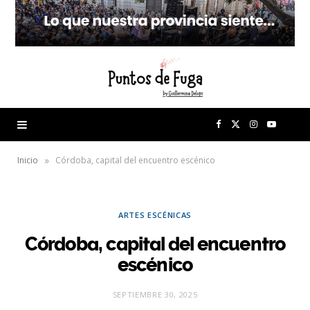
F
X
I
Y
a
(
n
o
»
Inicio
Córdoba, capital del encuentro escénico
c
T
s
u
ARTES ESCÉNICAS
e
w
t
T
Córdoba, capital del encuentro
b
i
a
u
escénico
o
t
g
b
SEPTIEMBRE 30, 2025