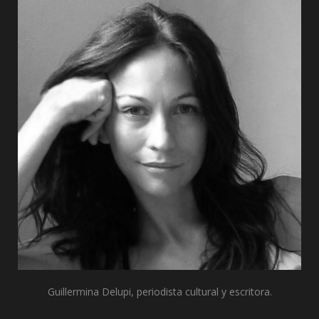
o
t
r
e
I
k
e
a
n
r
m
)
Guillermina Delupi, periodista cultural y escritora.