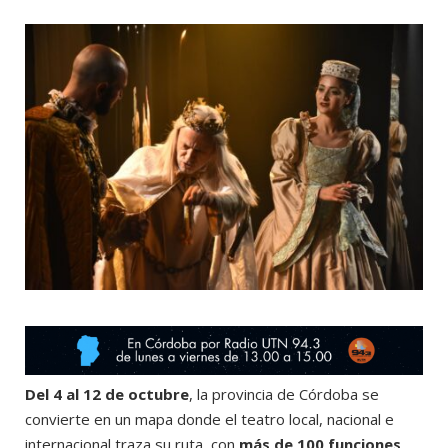
o
t
r
e
k
e
a
r
m
)
Del 4 al 12 de octubre
, la provincia de Córdoba se
convierte en un mapa donde el teatro local, nacional e
internacional traza su ruta, con
más de 100 funciones