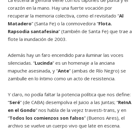
La escena argentina viene con los tapones de punta y el
corazón en la mano. Hay una fuerte vocación por
recuperar la memoria colectiva, como el revisitado “
Al
Matadero
” (Santa Fe) o la conmovedora “
Flota.
Rapsodia santafesina
” (también de Santa Fe) que trae a
flote la inundación de 2003.
Además hay un faro encendido para iluminar las voces
silenciadas. “
Lucinda
” es un homenaje a la anciana
mapuche asesinada, y “
Ante
” (ambas de Río Negro) se
zambulle en lo íntimo como un acto de resistencia.
Y claro, no podía faltar la potencia política que nos define:
“
Seré
” (de CABA) desempolva el Juicio a las Juntas; “
ReInA
en el Gondo
” nos habla de la vejez travesti-trans, y en
“
Todos los comienzos son falsos
” (Buenos Aires), el
archivo se vuelve un cuerpo vivo que late en escena.