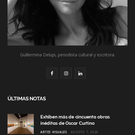
Guillermina Delupi, periodista cultural y escritora.
F
I
L
a
n
i
c
s
n
ÚLTIMAS NOTAS
e
t
k
Exhiben más de cincuenta obras
b
a
e
inéditas de Oscar Curtino
o
g
d
ARTES VISUALES
AGOSTO 7, 2026