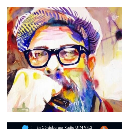
o
t
r
e
k
e
a
r
m
)