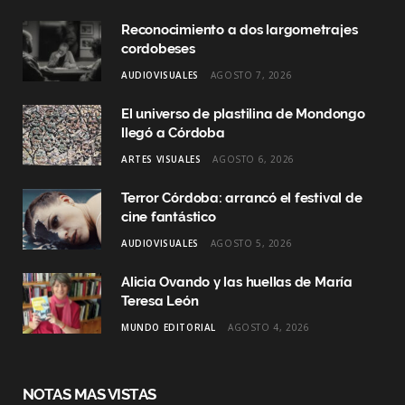
o
r
I
Reconocimiento a dos largometrajes
k
a
n
cordobeses
AUDIOVISUALES
AGOSTO 7, 2026
m
El universo de plastilina de Mondongo
llegó a Córdoba
ARTES VISUALES
AGOSTO 6, 2026
Terror Córdoba: arrancó el festival de
cine fantástico
AUDIOVISUALES
AGOSTO 5, 2026
Alicia Ovando y las huellas de María
Teresa León
MUNDO EDITORIAL
AGOSTO 4, 2026
NOTAS MAS VISTAS