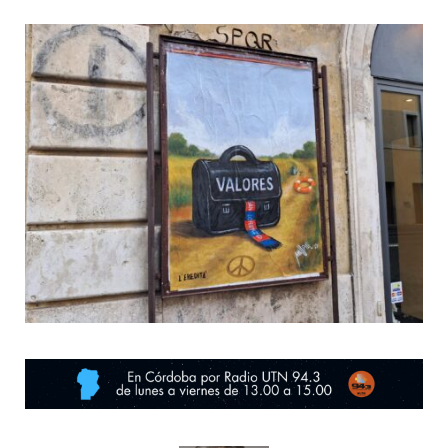
o
t
r
e
k
e
a
r
m
)