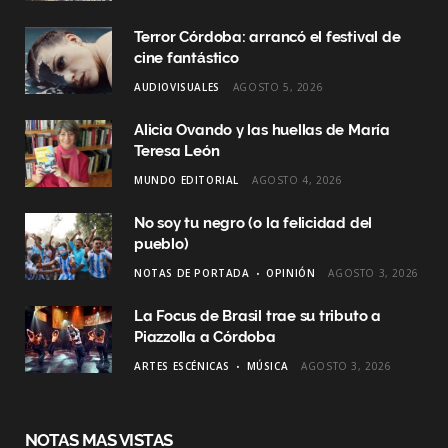
o
r
I
Terror Córdoba: arrancó el festival de
k
a
n
cine fantástico
AUDIOVISUALES
AGOSTO 5, 2026
m
Alicia Ovando y las huellas de María
Teresa León
MUNDO EDITORIAL
AGOSTO 4, 2026
No soy tu negro (o la felicidad del
pueblo)
NOTAS DE PORTADA
OPINIÓN
AGOSTO 3, 2026
La Focus de Brasil trae su tributo a
Piazzolla a Córdoba
ARTES ESCÉNICAS
MÚSICA
AGOSTO 3, 2026
NOTAS MAS VISTAS