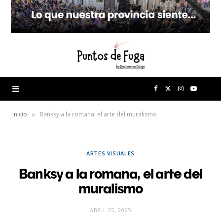
F
X
I
Y
a
(
n
o
»
Inicio
Banksy a la romana, el arte del muralismo
c
T
s
u
ARTES VISUALES
e
w
t
T
Banksy a la romana, el arte del
b
i
a
u
muralismo
o
t
g
b
ABRIL 25, 2025