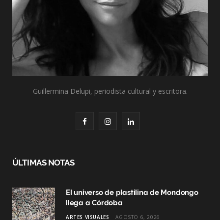
Guillermina Delupi, periodista cultural y escritora.
F
I
L
a
n
i
c
s
n
ÚLTIMAS NOTAS
e
t
k
El universo de plastilina de Mondongo
b
a
e
llega a Córdoba
o
g
d
ARTES VISUALES
AGOSTO 6, 2026