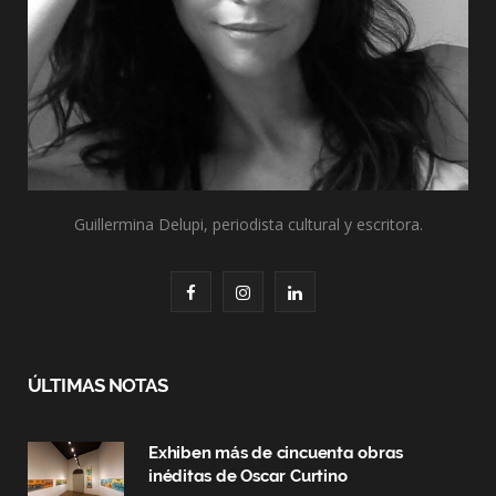
Guillermina Delupi, periodista cultural y escritora.
F
I
L
a
n
i
c
s
n
ÚLTIMAS NOTAS
e
t
k
Exhiben más de cincuenta obras
b
a
e
inéditas de Oscar Curtino
o
g
d