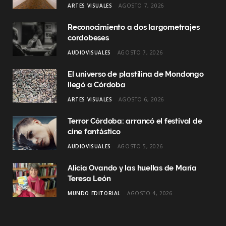
ARTES VISUALES
AGOSTO 7, 2026
o
r
I
Reconocimiento a dos largometrajes
k
a
n
cordobeses
AUDIOVISUALES
AGOSTO 7, 2026
m
El universo de plastilina de Mondongo
llegó a Córdoba
ARTES VISUALES
AGOSTO 6, 2026
Terror Córdoba: arrancó el festival de
cine fantástico
AUDIOVISUALES
AGOSTO 5, 2026
Alicia Ovando y las huellas de María
Teresa León
MUNDO EDITORIAL
AGOSTO 4, 2026