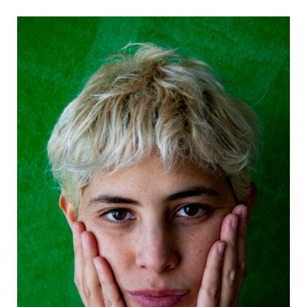
o
t
r
e
k
e
a
r
m
)