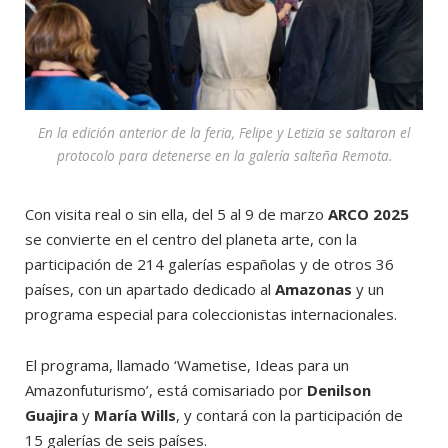
En la edición anterior de la feria, Felipe y Letizia se saltaron el
protocolo para detenerse en la galería salteña Remota.
Con visita real o sin ella, del 5 al 9 de marzo
ARCO 2025
se convierte en el centro del planeta arte, con la
participación de 214 galerías españolas y de otros 36
países, con un apartado dedicado al
Amazonas
y un
programa especial para coleccionistas internacionales.
El programa, llamado ‘Wametise, Ideas para un
Amazonfuturismo’, está comisariado por
Denilson
Guajira
y
María Wills
, y contará con la participación de
15 galerías de seis países.