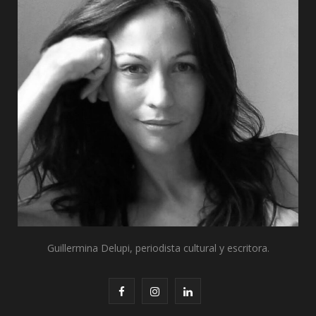
r
m
)
Guillermina Delupi, periodista cultural y escritora.
F
I
L