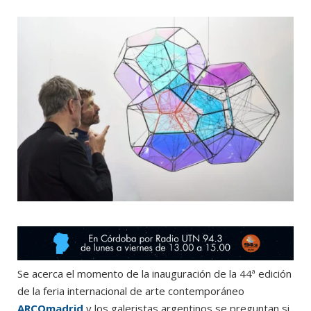
o
t
r
e
k
e
a
r
m
)
Se acerca el momento de la inauguración de la 44ª edición
de la feria internacional de arte contemporáneo
ARCOmadrid
y los galeristas argentinos se preguntan si