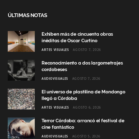
a
n
i
c
s
n
ÚLTIMAS NOTAS
e
t
k
Exhiben más de cincuenta obras
b
a
e
inéditas de Oscar Curtino
o
g
d
ARTES VISUALES
AGOSTO 7, 2026
o
r
I
Reconocimiento a dos largometrajes
k
a
n
cordobeses
AUDIOVISUALES
AGOSTO 7, 2026
m
El universo de plastilina de Mondongo
llegó a Córdoba
ARTES VISUALES
AGOSTO 6, 2026
Terror Córdoba: arrancó el festival de
cine fantástico
AUDIOVISUALES
AGOSTO 5, 2026