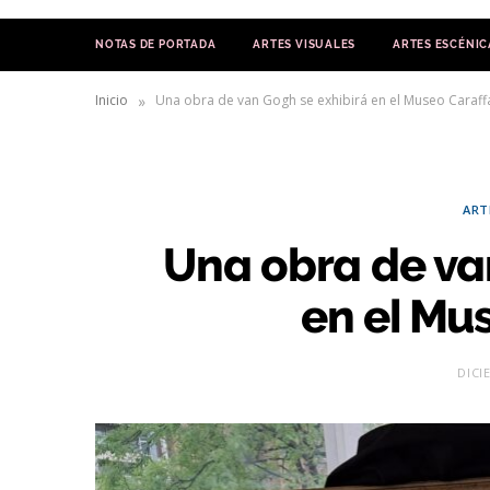
NOTAS DE PORTADA
ARTES VISUALES
ARTES ESCÉNIC
»
Inicio
Una obra de van Gogh se exhibirá en el Museo Caraf
ART
Una obra de va
en el Mu
DICI