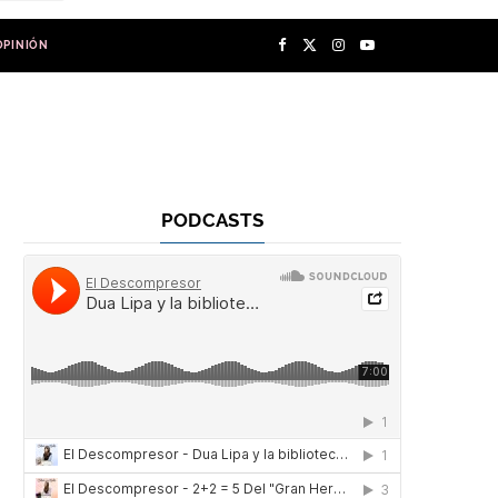
F
X
I
Y
OPINIÓN
a
(
n
o
c
T
s
u
e
w
t
T
PODCASTS
b
i
a
u
o
t
g
b
o
t
r
e
k
e
a
r
m