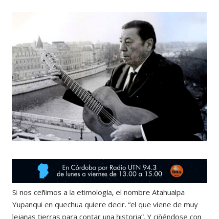
o
t
r
e
k
e
a
r
m
)
Si nos ceñimos a la etimología, el nombre Atahualpa
Yupanqui en quechua quiere decir. “el que viene de muy
lejanas tierras para contar una historia”. Y ciñéndose con