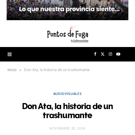
F
X
I
Y
a
(
n
o
»
Inicio
Don Ata, la historia de un trashumante
c
T
s
u
AUDIOVISUALES
e
w
t
T
Don Ata, la historia de un
b
i
a
u
trashumante
o
t
g
b
NOVIEMBRE 20, 2024