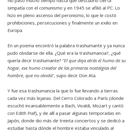
No pasó mucho tiempo hasta que descubrió cierta
simpatía con el comunismo y en 1945 se afilió al PC. Lo
hizo en pleno ascenso del peronismo, lo que le costó
prohibiciones, persecuciones y finalmente un exilio en
Europa.
En un poema encontró la palabra trashumante y ya nunca
pudo olvidarse de ella. ¿Qué era la trashumancia?, ¿qué
quería decir trashumante? “
El que deja atrás el humo de su
hogar, ese humo creador de las primeras nostalgias del
hombre, que no olvida
”, supo decir Don Ata.
Y fue esa trashumancia la que lo fue llevando a tierras
cada vez más lejanas. Del Cerro Colorado a París (donde
escuchó incansablemente a Bach, Vivaldi, Mozart y cantó
con Edith Piaf), y de allí a pasar algunas temporadas en
Japón, donde dio más de treinta conciertos y se dedicó a
estudiar hasta dónde el hombre estaba vinculado al