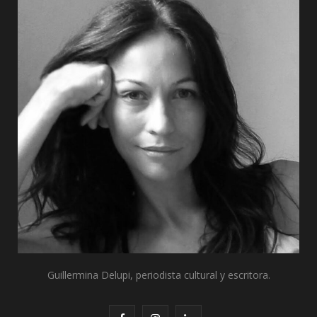
k
e
a
n
r
m
)
Guillermina Delupi, periodista cultural y escritora.