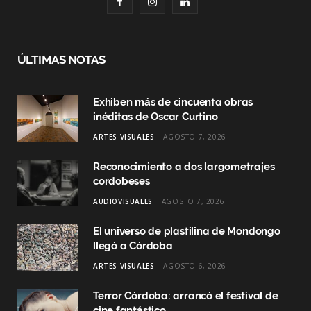
F
I
L
a
n
i
c
s
n
ÚLTIMAS NOTAS
e
t
k
Exhiben más de cincuenta obras
b
a
e
inéditas de Oscar Curtino
o
g
d
ARTES VISUALES
AGOSTO 7, 2026
o
r
I
Reconocimiento a dos largometrajes
k
a
n
cordobeses
AUDIOVISUALES
AGOSTO 7, 2026
m
El universo de plastilina de Mondongo
llegó a Córdoba
ARTES VISUALES
AGOSTO 6, 2026
Terror Córdoba: arrancó el festival de
cine fantástico