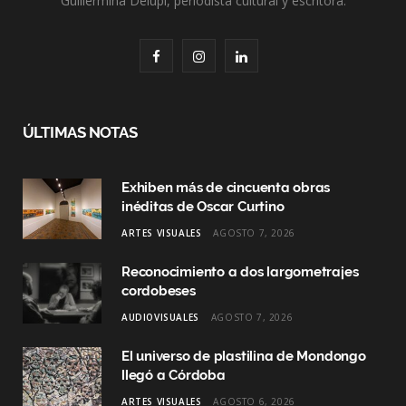
Guillermina Delupi, periodista cultural y escritora.
F
I
L
a
n
i
c
s
n
ÚLTIMAS NOTAS
e
t
k
Exhiben más de cincuenta obras
b
a
e
inéditas de Oscar Curtino
o
g
d
ARTES VISUALES
AGOSTO 7, 2026
o
r
I
Reconocimiento a dos largometrajes
k
a
n
cordobeses
AUDIOVISUALES
AGOSTO 7, 2026
m
El universo de plastilina de Mondongo
llegó a Córdoba
ARTES VISUALES
AGOSTO 6, 2026