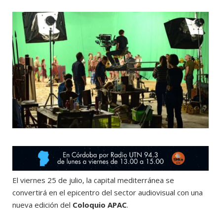
o
t
r
e
k
e
a
r
m
)
El viernes 25 de julio, la capital mediterránea se
convertirá en el epicentro del sector audiovisual con una
nueva edición del
Coloquio APAC
.