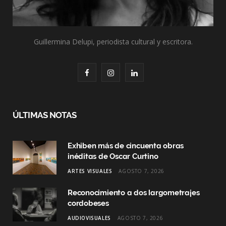
Guillermina Delupi, periodista cultural y escritora.
F
I
L
a
n
i
c
s
n
ÚLTIMAS NOTAS
e
t
k
Exhiben más de cincuenta obras
b
a
e
inéditas de Oscar Curtino
o
g
d
ARTES VISUALES
AGOSTO 7, 2026
o
r
I
Reconocimiento a dos largometrajes
k
a
n
cordobeses
AUDIOVISUALES
AGOSTO 7, 2026
m