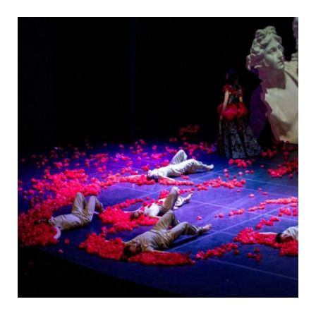
o
t
r
e
k
e
a
r
m
)